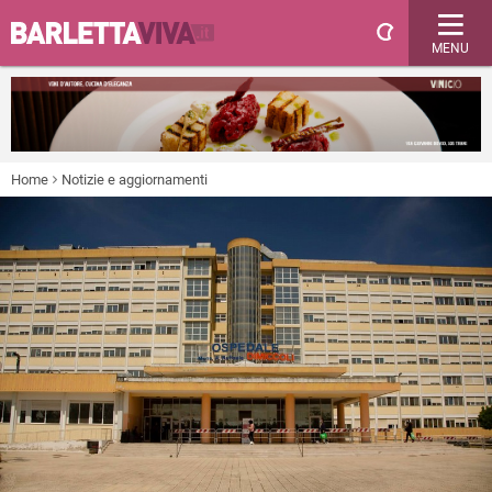
MENU
Home
Notizie e aggiornamenti