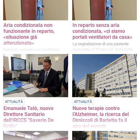
Aria condizionata non
In reparto senza aria
funzionante in reparto,
condizionata, «ci siamo
«situazione già
portati ventilatori da casa»
attenzionata»
La segnalazione di una paziente
ricoverata al "Dimiccoli" di Barletta.
Pazienti costretti con ventilatori,
«Chiediamo solo di essere
sollecitato l'intervento dei tecnici per
curati dignitosamente»
il ripristino degli impianti
ATTUALITÀ
ATTUALITÀ
Emanuele Tatò, nuovo
Nuove terapie contro
Direttore Sanitario
l’Alzheimer, la ricerca del
dell'IRCCS "Saverio De
Dimiccoli di Barletta fa il
Bellis"
giro del mondo
Per lunghi anni è stato Capo
L'articolo di Tiziana Dimatteo
Dipartimento dei Presidi ospedalieri
inserito in una rivista scientifica