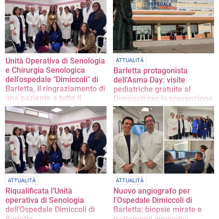
della Asl Bt, direttore del "Dimiccoli"
internazionale
e del "Bonomo"
Unità Operativa di Senologia
ATTUALITÀ
e Chirurgia Senologica
Barletta protagonista
dell'ospedale "Dimiccoli" di
dell’Asma Day: visite
Barletta, il ringraziamento di
pediatriche gratuite al
una paziente a tutto il
Dimiccoli per la prevenzione
personale
respiratoria
La lettera aperta
In programma lunedì 25 maggio
ATTUALITÀ
ATTUALITÀ
Riqualificata l’Unità
Nuovo angiografo per
operativa di Senologia
l'Ospedale Dimiccoli di
dell’Ospedale Dimiccoli di
Barletta: biopsie mirate e
Barletta
trattamenti innovativi