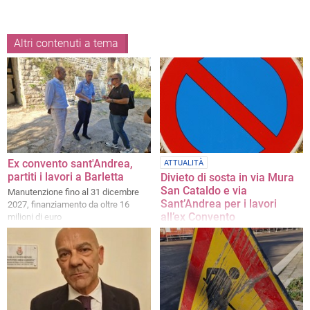
Altri contenuti a tema
Ex convento sant'Andrea,
ATTUALITÀ
partiti i lavori a Barletta
Divieto di sosta in via Mura
San Cataldo e via
Manutenzione fino al 31 dicembre
Sant’Andrea per i lavori
2027, finanziamento da oltre 16
all’ex Convento
milioni di euro
Dal 31 luglio al 31 agosto stop alla
sosta nelle aree adiacenti all’ex
Convento di Sant’Andrea