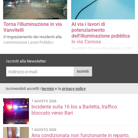
Torna l'illuminazione in via
Al via i lavori di
Vanvitelli
potenziamento
dell'illuminazione pubblica
Il ringraziamento dei residenti alla
in via Canosa
commissione Lavori Pubblici
Sostituiti 30 corpi illuminanti a SAP
con luci a tecnologia LED
Iscriviti alla Newsletter
Iscriviti
Iscrivendoti accetti i
termini
e la
privacy policy
7 AGOSTO 2026
Incidente sulla 16 bis a Barletta, traffico
bloccato verso Bari
7 AGOSTO 2026
Aria condizionata non funzionante in reparto,