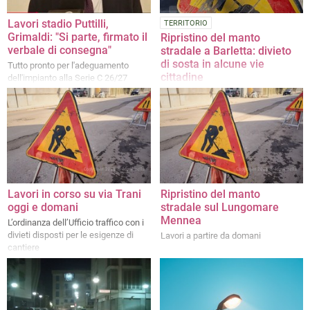
Lavori stadio Puttilli,
TERRITORIO
Grimaldi: "Si parte, firmato il
Ripristino del manto
verbale di consegna"
stradale a Barletta: divieto
di sosta in alcune vie
Tutto pronto per l'adeguamento
cittadine
dell'impianto alla Serie C 26/27
Dal 16 luglio al 30 settembre (o fino
a cessate esigenze), dalle 7:00 alle
17:00, sarà in vigore il divieto di
sosta con rimozione forzata
Lavori in corso su via Trani
Ripristino del manto
oggi e domani
stradale sul Lungomare
Mennea
L’ordinanza dell’Ufficio traffico con i
divieti disposti per le esigenze di
Lavori a partire da domani
cantiere