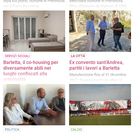
Arpa sul posto, riunione in Prefettura
Mercoledì riunione in Prefettura,
per il Piano Sicurezza
filtra ottimismo da Palazzo di Città
SERVIZI SOCIALI
LA CITTÀ
Barletta, il co-housing per
Ex convento sant'Andrea,
diversamente abili nei
partiti i lavori a Barletta
luoghi confiscati alla
Manutenzione fino al 31 dicembre
criminalità
2027, finanziamento da oltre 16
milioni di euro
L'iniziativa in via s. Antonio,
finanziata con fondi PNRR
POLITICA
CALCIO