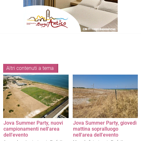
Altri contenuti a tema
Jova Summer Party, nuovi
Jova Summer Party, giovedì
campionamenti nell'area
mattina sopralluogo
dell'evento
nell'area dell'evento