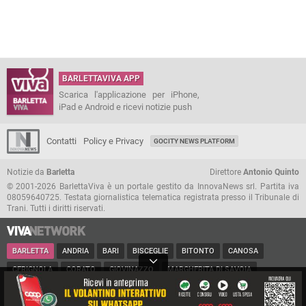
BARLETTAVIVA APP
Scarica l'applicazione per iPhone,
iPad e Android e ricevi notizie push
Contatti
Policy e Privacy
GOCITY NEWS PLATFORM
Notizie da
Barletta
Direttore
Antonio Quinto
© 2001-2026 BarlettaViva è un portale gestito da InnovaNews srl. Partita iva
08059640725. Testata giornalistica telematica registrata presso il Tribunale di
Trani. Tutti i diritti riservati.
BARLETTA
ANDRIA
BARI
BISCEGLIE
BITONTO
CANOSA
CERIGNOLA
CORATO
GIOVINAZZO
MARGHERITA DI SAVOIA
MINERVINO
MODUGNO
MOLFETTA
PUGLIA
RUVO