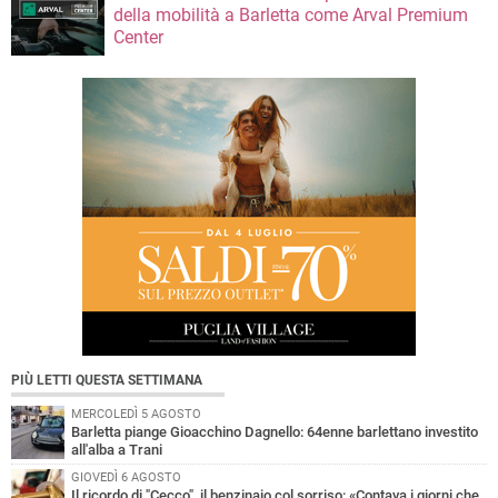
della mobilità a Barletta come Arval Premium
Center
PIÙ LETTI QUESTA SETTIMANA
MERCOLEDÌ 5 AGOSTO
Barletta piange Gioacchino Dagnello: 64enne barlettano investito
all'alba a Trani
GIOVEDÌ 6 AGOSTO
Il ricordo di "Cecco", il benzinaio col sorriso: «Contava i giorni che