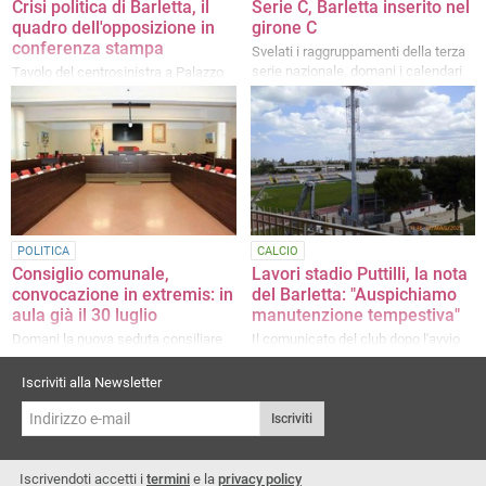
Crisi politica di Barletta, il
Serie C, Barletta inserito nel
quadro dell'opposizione in
girone C
conferenza stampa
Svelati i raggruppamenti della terza
serie nazionale, domani i calendari
Tavolo del centrosinistra a Palazzo
di Città, le parole di Bruno e Doronzo
POLITICA
CALCIO
Consiglio comunale,
Lavori stadio Puttilli, la nota
convocazione in extremis: in
del Barletta: "Auspichiamo
aula già il 30 luglio
manutenzione tempestiva"
Domani la nuova seduta consiliare
Il comunicato del club dopo l'avvio
dopo la crisi di martedì
delle attività
Iscriviti alla Newsletter
Iscriviti
Iscrivendoti accetti i
termini
e la
privacy policy