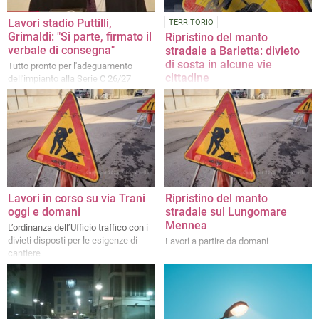
Lavori stadio Puttilli,
TERRITORIO
Grimaldi: "Si parte, firmato il
Ripristino del manto
verbale di consegna"
stradale a Barletta: divieto
di sosta in alcune vie
Tutto pronto per l'adeguamento
cittadine
dell'impianto alla Serie C 26/27
Dal 16 luglio al 30 settembre (o fino
a cessate esigenze), dalle 7:00 alle
17:00, sarà in vigore il divieto di
sosta con rimozione forzata
Lavori in corso su via Trani
Ripristino del manto
oggi e domani
stradale sul Lungomare
Mennea
L’ordinanza dell’Ufficio traffico con i
divieti disposti per le esigenze di
Lavori a partire da domani
cantiere