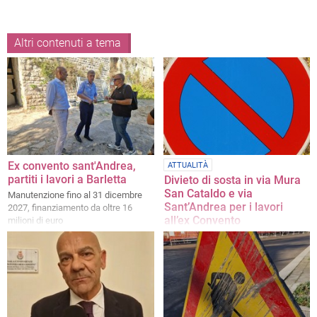
Altri contenuti a tema
Ex convento sant'Andrea,
ATTUALITÀ
partiti i lavori a Barletta
Divieto di sosta in via Mura
San Cataldo e via
Manutenzione fino al 31 dicembre
Sant’Andrea per i lavori
2027, finanziamento da oltre 16
all’ex Convento
milioni di euro
Dal 31 luglio al 31 agosto stop alla
sosta nelle aree adiacenti all’ex
Convento di Sant’Andrea