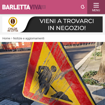
MENU
Home
Notizie e aggiornamenti