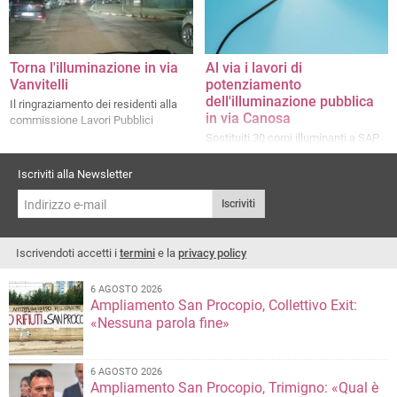
Torna l'illuminazione in via
Al via i lavori di
Vanvitelli
potenziamento
dell'illuminazione pubblica
Il ringraziamento dei residenti alla
in via Canosa
commissione Lavori Pubblici
Sostituiti 30 corpi illuminanti a SAP
con luci a tecnologia LED
Iscriviti alla Newsletter
Iscriviti
Iscrivendoti accetti i
termini
e la
privacy policy
6 AGOSTO 2026
Ampliamento San Procopio, Collettivo Exit:
«Nessuna parola fine»
6 AGOSTO 2026
Ampliamento San Procopio, Trimigno: «Qual è