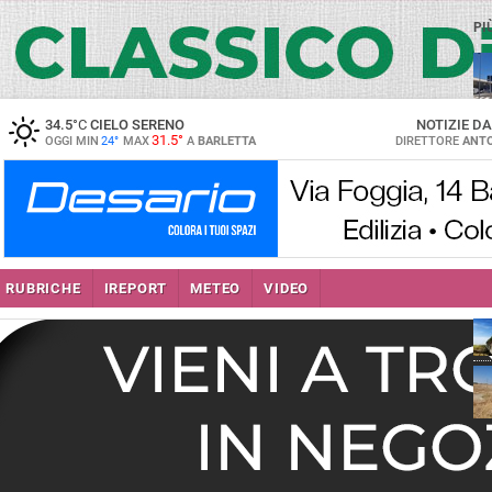
PI
34.5
°C
CIELO SERENO
NOTIZIE D
31.5°
OGGI MIN
24°
MAX
A
BARLETTA
DIRETTORE
ANTO
RUBRICHE
IREPORT
METEO
VIDEO