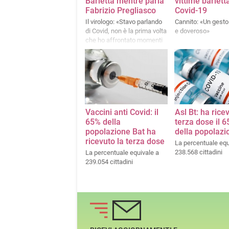
Barletta mentre parla
vittime barlett
Fabrizio Pregliasco
Covid-19
Il virologo: «Stavo parlando
Cannito: «Un gest
di Covid, non è la prima volta
e doveroso»
che ho affrontato momenti
di contestazione»
Vaccini anti Covid: il
Asl Bt: ha rice
65% della
terza dose il 
popolazione Bat ha
della popolazi
ricevuto la terza dose
La percentuale equ
238.568 cittadini
La percentuale equivale a
239.054 cittadini