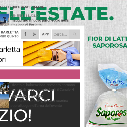
Ù LETTI QUESTA SETTIMANA
VENERDÌ 31 LUGLIO
Inaugurato il nuovo parcheggio nella
stazione di Barletta
A
BARLETTA
MERCOLEDÌ 5 AGOSTO
APP
Barletta piange Gioacchino Dagnello:
NIO QUINTO
64enne barlettano investito all'alba a Trani
GIOVEDÌ 30 LUGLIO
Rapina all'Ipercoop di Barletta: nel mirino la
gioielleria, banditi in fuga
DOMENICA 2 AGOSTO
Beni confiscati alla mafia. Nasce il servizio
di Co-housing
VENERDÌ 31 LUGLIO
Divieto di balneazione revocato, tornano
balneabili le acque antistanti il Canale H
MERCOLEDÌ 5 AGOSTO
Jova Summer Party, giovedì mattina
sopralluogo nell'area dell'evento