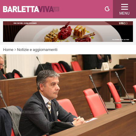
MENU
Home
Notizie e aggiornamenti