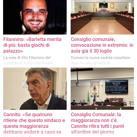
Filannino: «Barletta merita
Consiglio comunale,
di più: basta giochi di
convocazione in extremis: in
palazzo»
aula già il 30 luglio
La nota di Vito Filannino del
Domani la nuova seduta consiliare
comitato di Futuro Nazionale
dopo la crisi di martedì
Cannito: «Se qualcuno
Consiglio Comunale: la
ritiene che questo sindaco e
maggioranza non c'è.
questa maggioranza
Cannito ritira tutti i punti
debbano andare a casa se
all'ordine del giorno