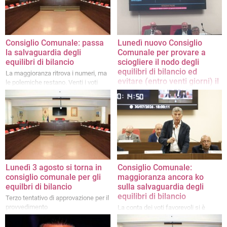
Consiglio Comunale: passa
Lunedì nuovo Consiglio
la salvaguardia degli
Comunale per provare a
equilibri di bilancio
sciogliere il nodo degli
equilibri di bilancio ed
La maggioranza ritrova i numeri, ma
evitare (entro venti giorni) il
le polemiche restano. Venti i voti
commissariamento
favorevoli al provvedimento
La maggioranza, secondo il sindaco,
dovrebbe ritrovare i numeri, ma
permangono le divisioni. Intanto, nel
centrosinistra, prime prove di
coalizione e primi nodi da sciogliere
in vista delle prossime elezioni
Lunedì 3 agosto si torna in
Consiglio Comunale:
consiglio comunale per gli
maggioranza ancora ko
equilbri di bilancio
sulla salvaguardia degli
equilibri di bilancio
Terzo tentativo di approvazione per il
provvedimento
La conta dei voti favorevoli si è
fermata a 15 voti, a fronte dei 17
necessari