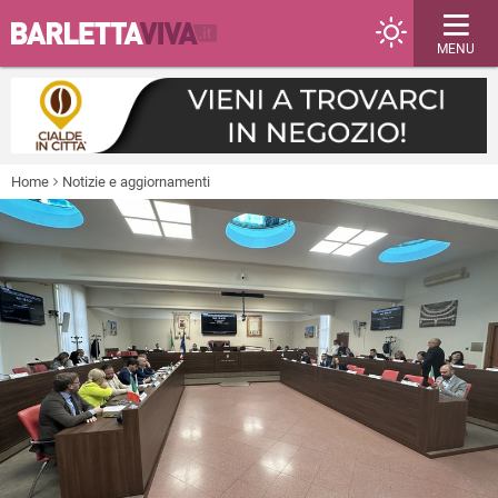
MENU
Home
Notizie e aggiornamenti