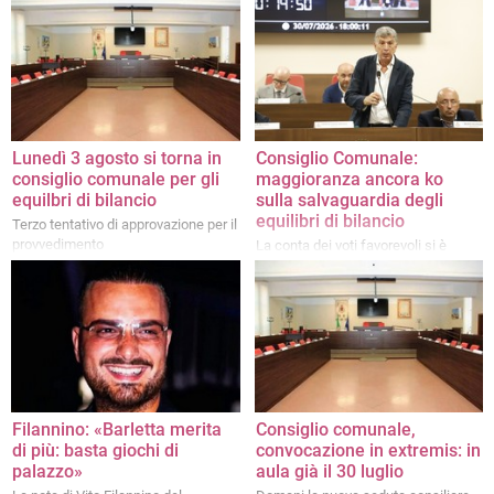
La maggioranza, secondo il sindaco,
dovrebbe ritrovare i numeri, ma
permangono le divisioni. Intanto, nel
centrosinistra, prime prove di
coalizione e primi nodi da sciogliere
in vista delle prossime elezioni
Lunedì 3 agosto si torna in
Consiglio Comunale:
consiglio comunale per gli
maggioranza ancora ko
equilbri di bilancio
sulla salvaguardia degli
equilibri di bilancio
Terzo tentativo di approvazione per il
provvedimento
La conta dei voti favorevoli si è
fermata a 15 voti, a fronte dei 17
necessari
Filannino: «Barletta merita
Consiglio comunale,
di più: basta giochi di
convocazione in extremis: in
palazzo»
aula già il 30 luglio