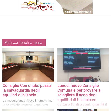
Altri contenuti a tema
Consiglio Comunale: passa
Lunedì nuovo Consiglio
la salvaguardia degli
Comunale per provare a
equilibri di bilancio
sciogliere il nodo degli
equilibri di bilancio ed
La maggioranza ritrova i numeri, ma
evitare (entro venti giorni) il
le polemiche restano. Venti i voti
commissariamento
favorevoli al provvedimento