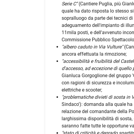
Serie C"
(Cantiere Puglia, più Gian
quale ha dato risposta lo stesso s
sopralluogo da parte dei tecnici di
adeguamento dell'impianto di illum
11mila posti, e dell'avvenuto incon
Commissione Pubblico Spettacolo
"albero caduto in Via Vulture"
(Can
ancora effettuata la rimozione;
"accessibilità e fruibilità del Castel
d'accesso, ad eccezione di quello p
Gianluca Gorgoglione del gruppo '
con ragioni di sicurezza e incolumi
elettriche e scooter;
"problematiche divieti di sosta in 
Sindaco'): domanda alla quale ha 
relazione del comandante della P
larghissima disponibilità di sosta, e
saranno fatte tutte le opportune v
"stato di criticità e degrado sparti