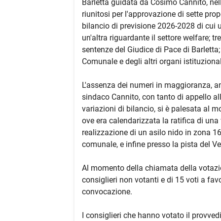
Barletta guidata da Cosimo Cannito, ne
riunitosi per l'approvazione di sette propo
bilancio di previsione 2026-2028 di cui u
un'altra riguardante il settore welfare; tre
sentenze del Giudice di Pace di Barletta; 
Comunale e degli altri organi istituzional
L'assenza dei numeri in maggioranza, an
sindaco Cannito, con tanto di appello al
variazioni di bilancio, si è palesata al 
ove era calendarizzata la ratifica di una
realizzazione di un asilo nido in zona 16
comunale, e infine presso la pista del 
Al momento della chiamata della votazion
consiglieri non votanti e di 15 voti a fa
convocazione.
I consiglieri che hanno votato il provved