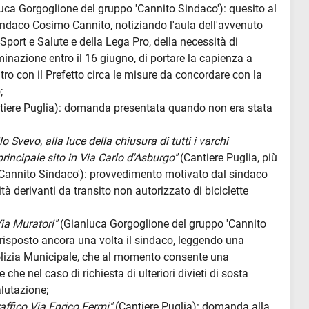
luca Gorgoglione del gruppo 'Cannito Sindaco'): quesito al
indaco Cosimo Cannito, notiziando l'aula dell'avvenuto
 Sport e Salute e della Lega Pro, della necessità di
inazione entro il 16 giugno, di portare la capienza a
tro con il Prefetto circa le misure da concordare con la
;
tiere Puglia): domanda presentata quando non era stata
lo Svevo, alla luce della chiusura di tutti i varchi
rincipale sito in Via Carlo d'Asburgo"
(Cantiere Puglia, più
Cannito Sindaco'): provvedimento motivato dal sindaco
tà derivanti da transito non autorizzato di biciclette
Via Muratori"
(Gianluca Gorgoglione del gruppo 'Cannito
risposto ancora una volta il sindaco, leggendo una
olizia Municipale, che al momento consente una
 che nel caso di richiesta di ulteriori divieti di sosta
alutazione;
traffico Via Enrico Fermi"
(Cantiere Puglia): domanda alla