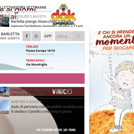
Ù LETTI QUESTA SETTIMANA
MERCOLEDÌ 5 AGOSTO
Barletta piange Gioacchino Dagnello:
64enne barlettano investito all'alba a Trani
A
BARLETTA
GIOVEDÌ 6 AGOSTO
APP
Il ricordo di "Cecco", il benzinaio col
NIO QUINTO
sorriso: «Contava i giorni che lo
paravano dalla pensione»
MERCOLEDÌ 5 AGOSTO
Jova Summer Party, giovedì mattina
sopralluogo nell'area dell'evento
DOMENICA 2 AGOSTO
Beni confiscati alla mafia. Nasce il servizio
di Co-housing
VENERDÌ 31 LUGLIO
Inaugurato il nuovo parcheggio nella
stazione di Barletta
MARTEDÌ 4 AGOSTO
Auto di persona con disabilità vandalizzata,
il sindaco Cannito condanna il gesto