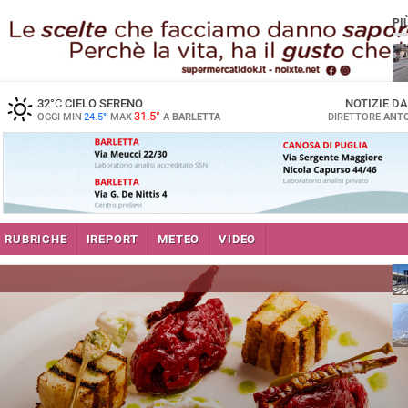
PI
32
°C
CIELO SERENO
NOTIZIE D
31.5°
OGGI MIN
24.5°
MAX
A
BARLETTA
DIRETTORE
ANTO
se
RUBRICHE
IREPORT
METEO
VIDEO