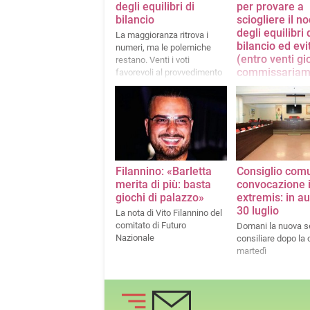
degli equilibri di
per provare a
bilancio
sciogliere il n
degli equilibri 
La maggioranza ritrova i
bilancio ed evi
numeri, ma le polemiche
(entro venti gio
restano. Venti i voti
commissariam
favorevoli al provvedimento
La maggioranza, s
sindaco, dovrebbe r
numeri, ma perman
divisioni. Intanto, n
centrosinistra, pri
di coalizione e pri
sciogliere in vista 
Filannino: «Barletta
Consiglio com
prossime elezioni
merita di più: basta
convocazione 
giochi di palazzo»
extremis: in aul
30 luglio
La nota di Vito Filannino del
comitato di Futuro
Domani la nuova s
Nazionale
consiliare dopo la c
martedì