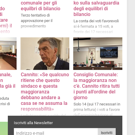
comunale per gli
ko sulla salvaguardia
odo
equilbri di bilancio
degli equilibri di
di
bilancio
Terzo tentativo di
tare
approvazione per il
La conta dei voti favorevoli
rni) il
provvedimento
si è fermata a 15 voti, a
ento
fronte dei 17 necessari
econdo il
itrovare i
gono le
el
me prove
mi nodi da
delle
unale,
Cannito: «Se qualcuno
Consiglio Comunale:
in
ritiene che questo
la maggioranza non
a già il
sindaco e questa
c'è. Cannito ritira tutti
maggioranza
i punti all'ordine del
debbano andare a
giorno
eduta
casa se ne assuma la
risi di
Solo 14 (sui 17 necessari in
responsabilità»
prima lettura) i voti a favore
dell'amministrazione al
Ledichiarazioni a caldo del
momento dell'approvazione
sindaco Cosimo Cannito
Iscriviti alla Newsletter
della tariffazione TARI 2026
sulla crisi della sua
maggioranza
Iscriviti