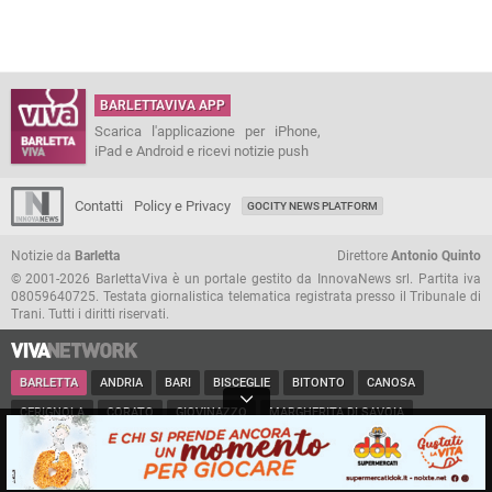
BARLETTAVIVA APP
Scarica l'applicazione per iPhone,
iPad e Android e ricevi notizie push
Contatti
Policy e Privacy
GOCITY NEWS PLATFORM
Notizie da
Barletta
Direttore
Antonio Quinto
© 2001-2026 BarlettaViva è un portale gestito da InnovaNews srl. Partita iva
08059640725. Testata giornalistica telematica registrata presso il Tribunale di
Trani. Tutti i diritti riservati.
BARLETTA
ANDRIA
BARI
BISCEGLIE
BITONTO
CANOSA
CERIGNOLA
CORATO
GIOVINAZZO
MARGHERITA DI SAVOIA
MINERVINO
MODUGNO
MOLFETTA
PUGLIA
RUVO
SAN FERDINANDO
SPINAZZOLA
TERLIZZI
TRANI
TRINITAPOLI