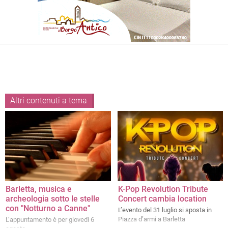
Altri contenuti a tema
Barletta, musica e
K-Pop Revolution Tribute
archeologia sotto le stelle
Concert cambia location
con "Notturno a Canne"
L’evento del 31 luglio si sposta in
Piazza d’armi a Barletta
L’appuntamento è per giovedì 6