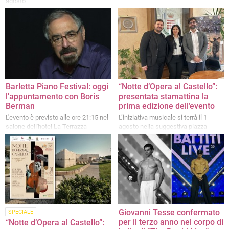
agosto
Barletta Piano Festival: oggi
“Notte d’Opera al Castello”:
l'appuntamento con Boris
presentata stamattina la
Berman
prima edizione dell’evento
L'evento è previsto alle ore 21:15 nel
L’iniziativa musicale si terrà il 1
salone dell'hotel La Terrazza
agosto nella suggestiva piazza
d’Armi del Castello
Giovanni Tesse confermato
SPECIALE
per il terzo anno nel corpo di
“Notte d’Opera al Castello”: