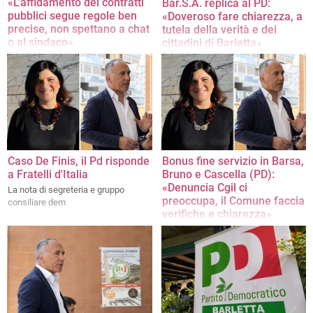
«L'affidamento dei contratti
Bar.S.A. replica al PD:
pubblici segue regole ben
«Doveroso fare chiarezza, a
precise, non spettano a chat
tutela della verità e dei
o al sindaco»
cittadini di Barletta»
L'intervento della capgruppo del
La nota ufficiale dell'azienda
Partito Democratico
Caso De Finis, il Pd risponde
Bonus fine servizio in Barsa,
a Fratelli d'Italia
Bruno e Cascella (PD):
«Denuncia Cgil ci
La nota di segreteria e gruppo
preoccupa, il Comune faccia
consiliare dem
verifiche e chiarezza»
La nota dei dem