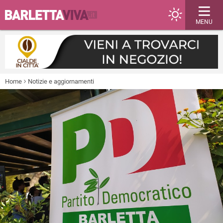
MENU
Home
Notizie e aggiornamenti