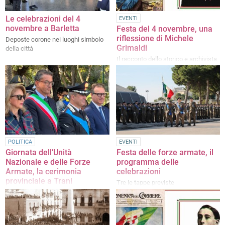
Le celebrazioni del 4
EVENTI
novembre a Barletta
Festa del 4 novembre, una
riflessione di Michele
Deposte corone nei luoghi simbolo
Grimaldi
della città
Il racconto dello storico e archivista
POLITICA
EVENTI
Giornata dell’Unità
Festa delle forze armate, il
Nazionale e delle Forze
programma delle
Armate, la cerimonia
celebrazioni
provinciale a Trani
Tre le tappe previste
L'intervento del senatore di Forza
Italia Dario Damiani