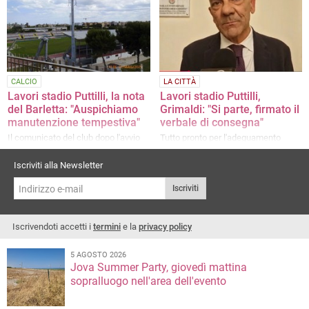
CALCIO
LA CITTÀ
Lavori stadio Puttilli, la nota
Lavori stadio Puttilli,
del Barletta: "Auspichiamo
Grimaldi: "Si parte, firmato il
manutenzione tempestiva"
verbale di consegna"
Il comunicato del club dopo l'avvio
Tutto pronto per l'adeguamento
delle attività
dell'impianto alla Serie C 26/27
Iscriviti alla Newsletter
Iscriviti
Iscrivendoti accetti i
termini
e la
privacy policy
5 AGOSTO 2026
Jova Summer Party, giovedì mattina
sopralluogo nell'area dell'evento