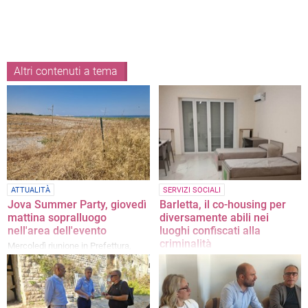
Altri contenuti a tema
ATTUALITÀ
SERVIZI SOCIALI
Jova Summer Party, giovedì
Barletta, il co-housing per
mattina sopralluogo
diversamente abili nei
nell'area dell'evento
luoghi confiscati alla
criminalità
Mercoledì riunione in Prefettura,
filtra ottimismo da Palazzo di Città
L'iniziativa in via s. Antonio,
finanziata con fondi PNRR