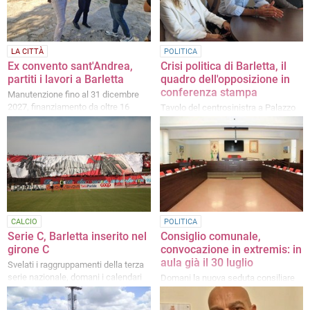
LA CITTÀ
POLITICA
Ex convento sant'Andrea,
Crisi politica di Barletta, il
partiti i lavori a Barletta
quadro dell'opposizione in
conferenza stampa
Manutenzione fino al 31 dicembre
2027, finanziamento da oltre 16
Tavolo del centrosinistra a Palazzo
milioni di euro
di Città, le parole di Bruno e Doronzo
CALCIO
POLITICA
Serie C, Barletta inserito nel
Consiglio comunale,
girone C
convocazione in extremis: in
aula già il 30 luglio
Svelati i raggruppamenti della terza
serie nazionale, domani i calendari
Domani la nuova seduta consiliare
dopo la crisi di martedì