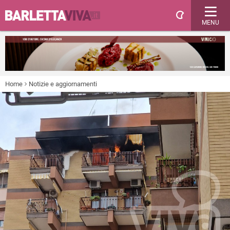
MENU
Home
Notizie e aggiornamenti