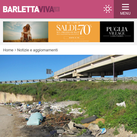
MENU
Home
Notizie e aggiornamenti