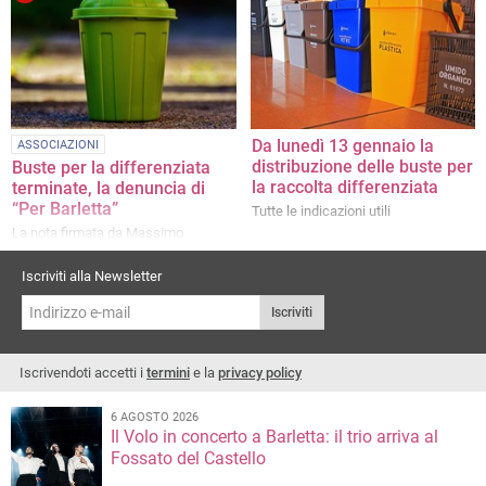
rifiuti e sul rispetto degli orari di
conferimento»
Da lunedì 13 gennaio la
ASSOCIAZIONI
distribuzione delle buste per
Buste per la differenziata
la raccolta differenziata
terminate, la denuncia di
“Per Barletta”
Tutte le indicazioni utili
La nota firmata da Massimo
Mazzarisi
Iscriviti alla Newsletter
Iscriviti
Iscrivendoti accetti i
termini
e la
privacy policy
6 AGOSTO 2026
Il Volo in concerto a Barletta: il trio arriva al
Fossato del Castello