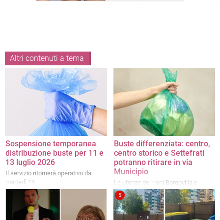
Altri contenuti a tema
Sospensione temporanea
Buste differenziata: centro,
distribuzione buste per 11 e
centro storico e Settefrati
13 luglio 2026
potranno ritirare in via
Municipio
Il servizio ritornerà operativo da
martedì 14
Le utenze dei rioni Borgovilla e
Patalini dovranno invece recarsi
5
presso l'ecocentro di via dei Salici