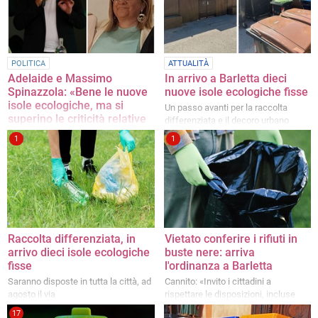
POLITICA
ATTUALITÀ
Adelaide e Massimo
In arrivo a Barletta dieci
Spinazzola: «Bene le nuove
nuove isole ecologiche fisse
isole ecologiche, ma si
Un passo avanti per la raccolta
superino le criticità relative
differenziata e il decoro urbano
alla collocazione e
1
1
all’accessibilità»
La nota dei consiglieri comunali di
Cantiere Puglia
Raccolta differenziata, in
Vietato conferire i rifiuti in
arrivo dieci isole ecologiche
buste nere: arriva
fisse
l'ordinanza a Barletta
Saranno disposte in tutta la città, ad
Cannito: «Invito i cittadini a
agosto il via
rispettare le disposizioni, incluse
quelle sul divieto di abbandono di
17