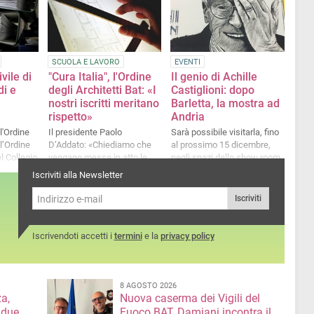
Fondazione Seca Polo
Museale Trani si entrerà nel
vivo degli eventi relativi ad
“un secolo di Architettura” in
occasione del Centenario
SCUOLA E LAVORO
EVENTI
della nascita dell’Ordine
vile di
"Cura Italia", l'Ordine
Il genio di Achille
degli Architetti
di e
degli Architetti Bat: «I
Castiglioni: dopo
nostri iscritti meritano
Barletta, la mostra ad
rispetto»
Andria
l'Ordine
Il presidente Paolo
Sarà possibile visitarla, fino
ll’Ordine
D’Addato: «Chiediamo che
al prossimo 15 dicembre,
el Collegio
vengano messe in atto le
negli spazi dello show room
Geometri
stesse misure di urgenza
Mastrodonato di Andria
Iscriviti alla Newsletter
i
poste per altre categorie»
Iscriviti
Iscrivendoti accetti i
termini
e la
privacy policy
8 AGOSTO 2026
a,
Nuova caserma dei Vigili del
 due
Fuoco BAT, Damiani incontra il