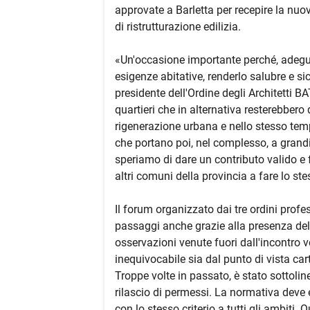
approvate a Barletta per recepire la nuov
di ristrutturazione edilizia.
«Un'occasione importante perché, adeguar
esigenze abitative, renderlo salubre e sic
presidente dell'Ordine degli Architetti B
quartieri che in alternativa resterebber
rigenerazione urbana e nello stesso tempo
che portano poi, nel complesso, a grandi 
speriamo di dare un contributo valido e f
altri comuni della provincia a fare lo ste
Il forum organizzato dai tre ordini profes
passaggi anche grazie alla presenza del
osservazioni venute fuori dall'incontro 
inequivocabile sia dal punto di vista ca
Troppe volte in passato, è stato sottoline
rilascio di permessi. La normativa deve 
con lo stesso criterio a tutti gli ambiti. 