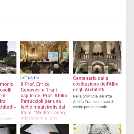
Centenario dalla
ATTUALITÀ
costituzione dell’Albo
imonio
Il Prof. Enrico
degli Architetti
oselli:
Genovesi a Trani
 il
ospite del Prof. Attilio
Nella provincia Barletta
dra
Petruccioli per una
Andria Trani due mesi di
hitetti»
lectio magistralis dal
eventi per celebrarlo
titolo: “Mediterraneo,
nel
migrazioni e loro
zionale:
matrici”
tra
otocollo
Il 5 maggio presso La