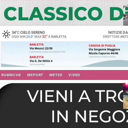
PI
34
°C
CIELO SERENO
NOTIZIE D
32°
OGGI MIN
24.5°
MAX
A
BARLETTA
DIRETTORE
ANTO
se
RUBRICHE
IREPORT
METEO
VIDEO