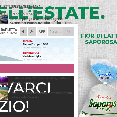
Ù LETTI QUESTA SETTIMANA
MERCOLEDÌ 5 AGOSTO
Barletta piange Gioacchino Dagnello:
64enne barlettano investito all'alba a Trani
A
BARLETTA
GIOVEDÌ 6 AGOSTO
APP
Il ricordo di "Cecco", il benzinaio col
NIO QUINTO
sorriso: «Contava i giorni che lo
paravano dalla pensione»
MERCOLEDÌ 5 AGOSTO
Jova Summer Party, giovedì mattina
sopralluogo nell'area dell'evento
DOMENICA 2 AGOSTO
Beni confiscati alla mafia. Nasce il servizio
di Co-housing
VENERDÌ 7 AGOSTO
Incidente sulla 16 bis a Barletta, traffico
bloccato verso Bari
GIOVEDÌ 6 AGOSTO
Jova Summer Party, nuovi campionamenti
nell'area dell'evento