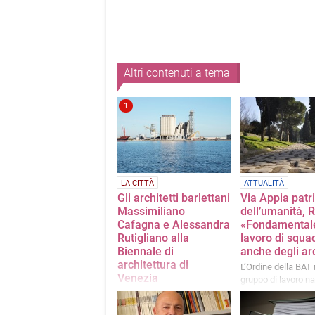
Altri contenuti a tema
1
LA CITTÀ
ATTUALITÀ
Gli architetti barlettani
Via Appia patr
Massimiliano
dell’umanità, R
Cafagna e Alessandra
«Fondamentale
Rutigliano alla
lavoro di squa
Biennale di
anche degli arc
architettura di
L’Ordine della BAT 
Venezia
gruppo di lavoro na
«Ora ci sarà la nos
Selezionati per la 19esima
richiesta per un pr
edizione della Mostra