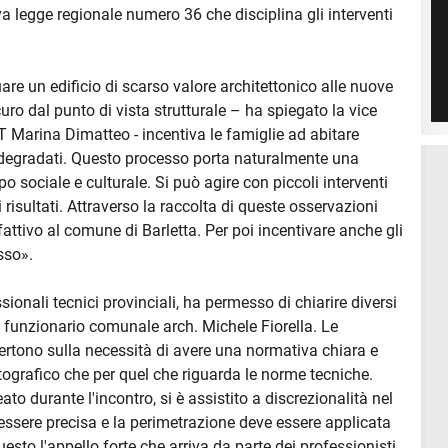
a legge regionale numero 36 che disciplina gli interventi
e un edificio di scarso valore architettonico alle nuove
uro dal punto di vista strutturale – ha spiegato la vice
AT Marina Dimatteo - incentiva le famiglie ad abitare
o degradati. Questo processo porta naturalmente una
 sociale e culturale. Si può agire con piccoli interventi
risultati. Attraverso la raccolta di queste osservazioni
attivo al comune di Barletta. Per poi incentivare anche gli
sso».
sionali tecnici provinciali, ha permesso di chiarire diversi
 funzionario comunale arch. Michele Fiorella. Le
vertono sulla necessità di avere una normativa chiara e
rtografico che per quel che riguarda le norme tecniche.
ato durante l'incontro, si è assistito a discrezionalità nel
essere precisa e la perimetrazione deve essere applicata
Questo l'appello forte che arriva da parte dei professionisti