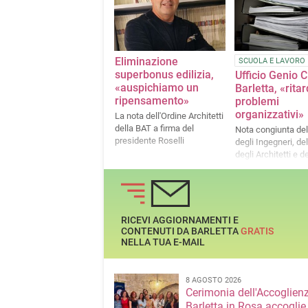
d'intesa al MIC»
Internazionale con il
progetto “NUDGE: i Silos di
Barletta”
Eliminazione
SCUOLA E LAVORO
superbonus edilizia,
Ufficio Genio Ci
«auspichiamo un
Barletta, «ritar
ripensamento»
problemi
organizzativi»
La nota dell'Ordine Architetti
della BAT a firma del
Nota congiunta del
presidente Roselli
degli Ingegneri, de
degli Architetti e d
professionale dei 
e Geometri laureat
RICEVI AGGIORNAMENTI E
CONTENUTI DA BARLETTA
GRATIS
NELLA TUA E-MAIL
8 AGOSTO 2026
Cerimonia dell'Accoglienz
Barletta in Rosa accoglie