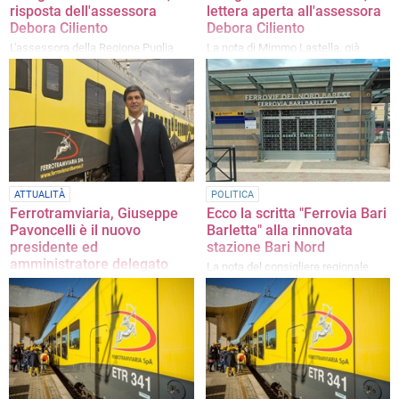
risposta dell'assessora
lettera aperta all'assessora
Debora Ciliento
Debora Ciliento
L'assessora della Regione Puglia
La nota di Mimmo Lastella, già
chiede di potenziare le misure di
portavoce del comitato viaggiatori
vigilanza
FBN Bari e Bat
ATTUALITÀ
POLITICA
Ferrotramviaria, Giuseppe
Ecco la scritta "Ferrovia Bari
Pavoncelli è il nuovo
Barletta" alla rinnovata
presidente ed
stazione Bari Nord
amministratore delegato
La nota del consigliere regionale
Ruggiero Mennea
Succede ad Antonio Ricco. La
nomina è arrivata venerdì 27 giugno