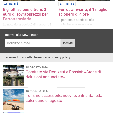
ATTUALITÀ
ATTUALITÀ
Biglietti su bus e treni: 3
Ferrotramviaria, il 18 luglio
euro di sovrapprezzo per
sciopero di 4 ore
Ferrotramviaria
Il personale aderisce alla
mobilitazione nazionale
La nota della società di trasporti. Si
parte da lunedì 3 marzo
Iscriviti alla Newsletter
Iscriviti
Iscrivendoti accetti i
termini
e la
privacy policy
10 AGOSTO 2026
Comitato vie Donizetti e Rossini: «Storie di
delusioni annunciate»
10 AGOSTO 2026
Turismo accessibile, nuovi eventi a Barletta: il
calendario di agosto