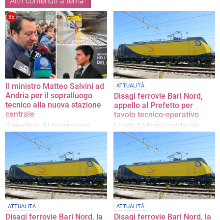
Altri contenuti a tema
35
Il ministro Matteo Salvini ad
ATTUALITÀ
Andria per il sopralluogo
Disagi ferrovie Bari Nord,
tecnico alla nuova stazione
appello al Prefetto per
centrale
tavolo tecnico-operativo
Il presidente di Ferrotramviaria
La nota di Mimmo Lastella, già
Giuseppe Pavoncelli ha parlato degli
portavoce Comitato Viaggiatori Bari
interventi in corso anche a Barletta
e BAT
ATTUALITÀ
ATTUALITÀ
Disagi ferrovie Bari Nord, la
Disagi ferrovie Bari Nord, la