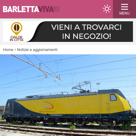
MENU
Home
Notizie e aggiornamenti