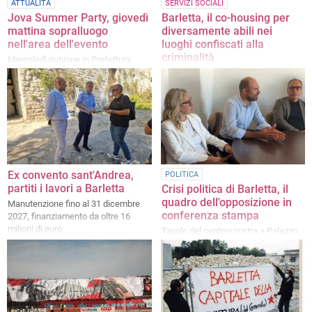
ATTUALITÀ
SERVIZI SOCIALI
Jova Summer Party, giovedì
Barletta, il co-housing per
mattina sopralluogo
diversamente abili nei
nell'area dell'evento
luoghi confiscati alla
criminalità
Mercoledì riunione in Prefettura,
filtra ottimismo da Palazzo di Città
L'iniziativa in via s. Antonio,
finanziata con fondi PNRR
Ex convento sant'Andrea,
POLITICA
partiti i lavori a Barletta
Crisi politica di Barletta, il
quadro dell'opposizione in
Manutenzione fino al 31 dicembre
conferenza stampa
2027, finanziamento da oltre 16
milioni di euro
Tavolo del centrosinistra a Palazzo
di Città, le parole di Bruno e Doronzo