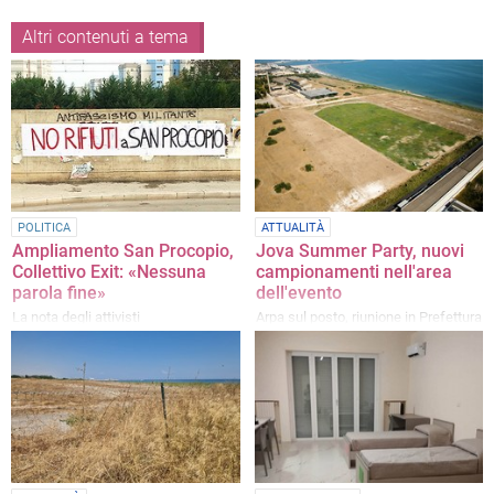
Altri contenuti a tema
POLITICA
ATTUALITÀ
Ampliamento San Procopio,
Jova Summer Party, nuovi
Collettivo Exit: «Nessuna
campionamenti nell'area
parola fine»
dell'evento
La nota degli attivisti
Arpa sul posto, riunione in Prefettura
per il Piano Sicurezza