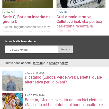
CALCIO
POLITICA
Serie C, Barletta inserito nel
Crisi amministrativa,
girone C
Collettivo Exit: «La politica
barlettana rasenta la
Svelati i raggruppamenti della terza
pornografia»
serie nazionale, domani i calendari
La nota degli attivisti
Iscriviti alla Newsletter
Iscriviti
Iscrivendoti accetti i
termini
e la
privacy policy
9 AGOSTO 2026
Dicataldo (Europa Verde-Avs): Barletta, quale
alternativa per i giovani?
9 AGOSTO 2026
Barletta, 14enne investita da una bici elettrica:
«Nessuno mi ha aiutata, mi hanno insultato e