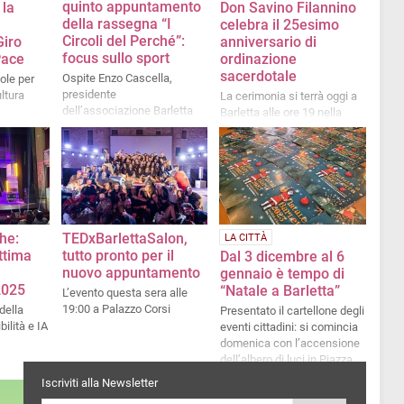
quinto appuntamento
 la
Don Savino Filannino
della rassegna “I
celebra il 25esimo
Circoli del Perché”:
Giro
anniversario di
focus sullo sport
 Pace
ordinazione
sacerdotale
Ospite Enzo Cascella,
ole per
presidente
ltura
La cerimonia si terrà oggi a
dell’associazione Barletta
Barletta alle ore 19 nella
Sportiva
parrocchia Sacra Famiglia
he:
TEDxBarlettaSalon,
LA CITTÀ
ttima
tutto pronto per il
Dal 3 dicembre al 6
nuovo appuntamento
gennaio è tempo di
2025
“Natale a Barletta”
L’evento questa sera alle
19:00 a Palazzo Corsi
della
Presentato il cartellone degli
ilità e IA
eventi cittadini: si comincia
domenica con l’accensione
dell’albero di luci in Piazza
Moro
Iscriviti alla Newsletter