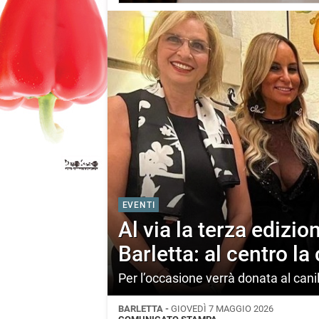
EVENTI
Al via la terza edizio
Barletta: al centro la
Per l’occasione verrà donata al can
BARLETTA -
GIOVEDÌ 7 MAGGIO 2026