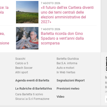
7 AGOSTO 2026
ce: la
«Il futuro dell'ex Cartiera diventi
ola
uno dei temi centrali delle
elezioni amministrative del
2027»
7 AGOSTO 2026
ea,
Barletta ricorda don Gino
Spadaro a vent’anni dalla
isione
scomparsa
Scacchi
Barletta Giuridica
Calcio a 5
Bar.S.A. informa
Beach Soccer
Auto e motori
Altri sport
In Web Veritas
I
Agenda eventi di Barletta
Segnalazioni iReport
R
B
Le Rubriche di BarlettaViva
Previsioni meteo
i
Cara Barletta ti scrivo
Video
Sicur.a.l.a S.r.l Formazione