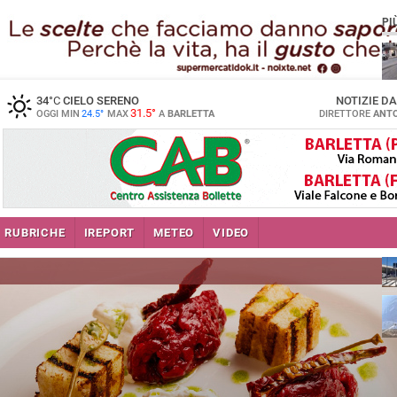
PI
34
°C
CIELO SERENO
NOTIZIE D
31.5°
OGGI MIN
24.5°
MAX
A
BARLETTA
DIRETTORE
ANTO
se
RUBRICHE
IREPORT
METEO
VIDEO