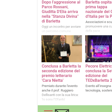
Dopo l'aggressione al
Barletta ospita
Parco Rossani,
prima tappa
Giuditta D'Elia arriva
nazionale del 
nella "Stanza Divina"
d’Italia per la
di Barletta
Associazioni e scu
promuovere una cu
Oggi un incontro per avviare
della pace
un percorso comune
antibullismo e antiviolenza
Conclusa a Barletta la
Pecore Elettric
seconda edizione del
conclusa la Se
premio letterario
edizione del
'Cara Nietta'
TEDxBarletta 
Premiato durante l'evento
Evento all’insegna 
anche il prof. Ruggiero
tecnologia, sostenib
Dellisanti con la sua lirica:
'Io sono l’Ofanto'