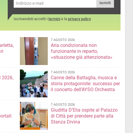
Iscriviti
Iscrivendoti accetti i
termini
e la
privacy policy
7 AGOSTO 2026
rletta,
Aria condizionata non
ri
funzionante in reparto,
«situazione già attenzionata»
7 AGOSTO 2026
 2026,
Canne della Battaglia, musica e
storia protagoniste: successo per
il concerto dell’AYSO Orchestra
7 AGOSTO 2026
Giuditta D’Elia ospite al Palazzo
ortati
di Città per prendere parte alla
Stanza Divina