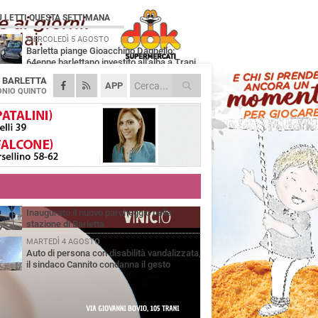
Ù LETTI QUESTA SETTIMANA
MERCOLEDÌ 5 AGOSTO
Barletta piange Gioacchino Dagnello:
64enne barlettano investito all'alba a Trani
A
BARLETTA
GIOVEDÌ 6 AGOSTO
APP
Il ricordo di "Cecco", il benzinaio col
NIO QUINTO
sorriso: «Contava i giorni che lo
paravano dalla pensione»
MERCOLEDÌ 5 AGOSTO
Jova Summer Party, giovedì mattina
sopralluogo nell'area dell'evento
DOMENICA 2 AGOSTO
Beni confiscati alla mafia. Nasce il servizio
di Co-housing
VENERDÌ 31 LUGLIO
Inaugurato il nuovo parcheggio nella
stazione di Barletta
MARTEDÌ 4 AGOSTO
Auto di persona con disabilità vandalizzata,
il sindaco Cannito condanna il gesto