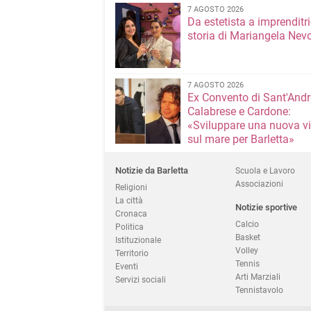
7 AGOSTO 2026
Da estetista a imprenditri
storia di Mariangela Nev
7 AGOSTO 2026
Ex Convento di Sant'Andr
Calabrese e Cardone:
«Sviluppare una nuova v
sul mare per Barletta»
Notizie da Barletta
Scuola e Lavoro
Associazioni
Religioni
La città
Notizie sportive
Cronaca
Calcio
Politica
Basket
Istituzionale
Volley
Territorio
Tennis
Eventi
Arti Marziali
Servizi sociali
Tennistavolo