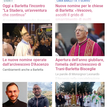
EVENTI
CARA BARLETTA TI SCRIVO
Oggi a Barletta l'incontro
Nuove nomine per le chiese
“La Stadera, un’avventura
di Barletta: «Vescovo,
che continua”
ascolti il grido di
smarrimento di molti
Al convegno dei periodici diocesani
parrocchiani»
prevista la presenza del giornalista
Mauro Ungaro
La lettera di un fedele
Le nuove nomine operate
Apertura dell'anno giubilare,
dall’arcivescovo D’Ascenzo
l'omelia dell'arcivescovo di
Trani-Barletta-Bisceglie
Cambiamenti anche a Barletta
Le parole di Monsignor Leonardo
D'Ascenzo nella concelebrazione
eucaristica