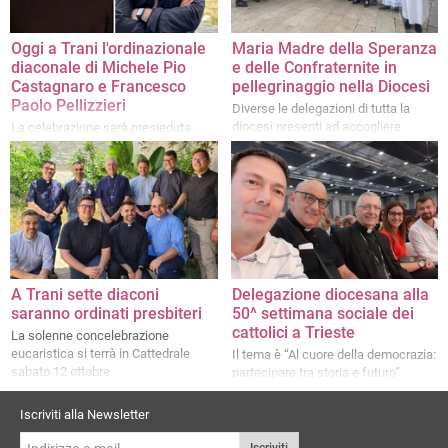
Oggi a Trani l'ordinazionale
Maria Madre della Speranza
diaconale di Michele Pio
e delle Confraternite in
Castagnaro e Francesco
pellegrinaggio nella Diocesi
Paolo Pellizzieri
Diverse le delegazioni di tutta la
diocesi presenti ad accogliere
La celebrazione sarà presieduta
l'effige
dall'Arcivescovo D'Ascenzo
A Trani sette diaconi
Delegazione diocesana alla
saranno ordinati presbiteri
50^ settimana sociale dei
cattolici a Trieste
La solenne concelebrazione
eucaristica si terrà in Cattedrale
Il tema è “Al cuore della democrazia:
sabato 12 ottobre
partecipare tra storia e futuro”
Iscriviti alla Newsletter