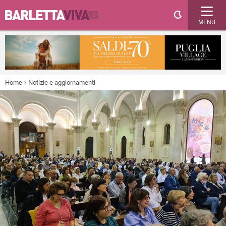
MENU
Home
Notizie e aggiornamenti