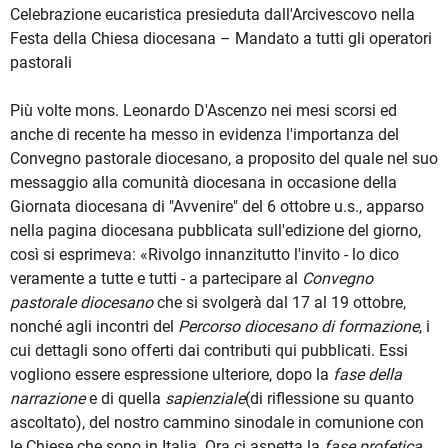
Celebrazione eucaristica presieduta dall'Arcivescovo nella
Festa della Chiesa diocesana – Mandato a tutti gli operatori
pastorali
Più volte mons. Leonardo D'Ascenzo nei mesi scorsi ed
anche di recente ha messo in evidenza l'importanza del
Convegno pastorale diocesano, a proposito del quale nel suo
messaggio alla comunità diocesana in occasione della
Giornata diocesana di "Avvenire" del 6 ottobre u.s., apparso
nella pagina diocesana pubblicata sull'edizione del giorno,
così si esprimeva: «Rivolgo innanzitutto l'invito - lo dico
veramente a tutte e tutti - a partecipare al
Convegno
pastorale diocesano
che si svolgerà dal 17 al 19 ottobre,
nonché agli incontri del
Percorso diocesano di formazione
, i
cui dettagli sono offerti dai contributi qui pubblicati. Essi
vogliono essere espressione ulteriore, dopo la
fase della
narrazione
e di quella
sapienziale
(di riflessione su quanto
ascoltato), del nostro cammino sinodale in comunione con
le Chiese che sono in Italia. Ora ci aspetta la
fase profetica