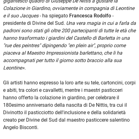
gigantesco quadro di Giuseppe De Nittis a gustare la
Colazione in Giardino, ovviamente in compagnia di Leontine
e il suo Jacques
- ha spiegato
Francesca Rodolfo
-
presidente di Divine del Sud.
Una vera magia in cui a farla da
padroni sono stati gli oltre 200 partecipanti di tutte le età che
hanno trasformato i giardini del Castello di Barletta in una
"rue des peintres" dipingendo "en plein air", proprio come
piaceva al Maestro Impressionista barlettano, che li ha
accompagnati per tutto il giorno sotto braccio alla sua
Leontine»
.
Gli artisti hanno espresso la loro arte su tele, cartoncini, corpi
e abiti, tra colori e cavalletti, mentre i maestri pasticceri
hanno offerto la colazione in giardino, per celebrare il
180esimo anniversario della nascita di De Nittis, tra cui il
Divinotto il pasticciotto dell'inclusione e della solidarietà
creato per Divine del Sud dal maestro pasticcere salentino
Angelo Bisconti.