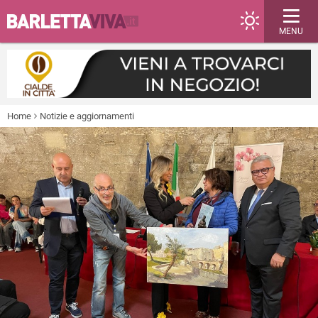
MENU
Home
Notizie e aggiornamenti