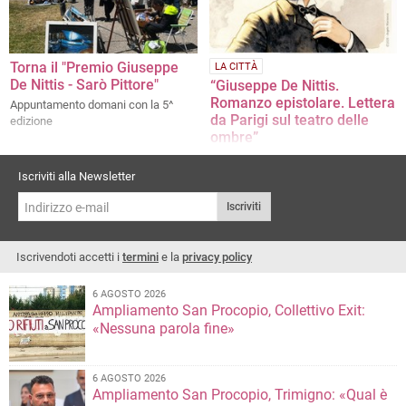
Torna il "Premio Giuseppe
LA CITTÀ
De Nittis - Sarò Pittore"
“Giuseppe De Nittis.
Romanzo epistolare. Lettera
Appuntamento domani con la 5^
da Parigi sul teatro delle
edizione
ombre”
L’opera di Giuseppe Lagrasta
Iscriviti alla Newsletter
Iscriviti
Iscrivendoti accetti i
termini
e la
privacy policy
6 AGOSTO 2026
Ampliamento San Procopio, Collettivo Exit:
«Nessuna parola fine»
6 AGOSTO 2026
Ampliamento San Procopio, Trimigno: «Qual è