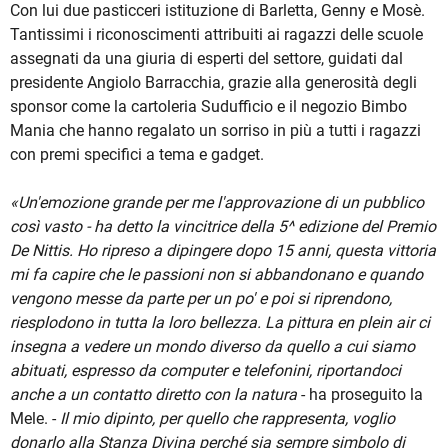
Con lui due pasticceri istituzione di Barletta, Genny e Mosè.
Tantissimi i riconoscimenti attribuiti ai ragazzi delle scuole
assegnati da una giuria di esperti del settore, guidati dal
presidente Angiolo Barracchia, grazie alla generosità degli
sponsor come la cartoleria Sudufficio e il negozio Bimbo
Mania che hanno regalato un sorriso in più a tutti i ragazzi
con premi specifici a tema e gadget.
«Un'emozione grande per me l'approvazione di un pubblico
così vasto - ha detto la vincitrice della 5^ edizione del Premio
De Nittis. Ho ripreso a dipingere dopo 15 anni, questa vittoria
mi fa capire che le passioni non si abbandonano e quando
vengono messe da parte per un po' e poi si riprendono,
riesplodono in tutta la loro bellezza. La pittura en plein air ci
insegna a vedere un mondo diverso da quello a cui siamo
abituati, espresso da computer e telefonini, riportandoci
anche a un contatto diretto con la natura
- ha proseguito la
Mele. -
Il mio dipinto, per quello che rappresenta, voglio
donarlo alla Stanza Divina perché sia sempre simbolo di