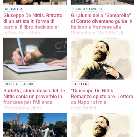
ATTUALITÀ
SCUOLA E LAVORO
Giuseppe De Nittis. Ritratto
Gli alunni della “Santarella”
di un artista in forma di
di Corato diventano guide in
parole: il libro dedicato al
italiano e francese alla
pittore barlettano
Pinacoteca "De Nittis" di
Barletta
Giuseppe Lagrasta racconta De
Nittis tramite pittura narrativa,
Venerdì 29 maggio l’evento
ecologia figurativa e dialoghi
conclusivo del progetto “Dall’Ofanto
immaginari con la poetica della
alla Senna” presso Palazzo della
‘Seconda Luce’
Marra
SCUOLA E LAVORO
LA CITTÀ
Barletta, studentessa del De
“Giuseppe De Nittis.
Nittis conia un proverbio in
Romanzo epistolare. Lettera
francese per l’Alliance
da Napoli ai miei
Française e vince
concittadini”
Alla cerimonia di premiazione verrà
Il racconto di Giuseppe Lagrasta
consegnata una copia del dizionario
“Le petit Robert” a Ester Lanciano