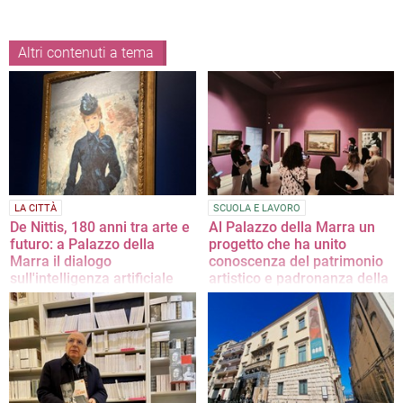
Altri contenuti a tema
LA CITTÀ
SCUOLA E LAVORO
De Nittis, 180 anni tra arte e
Al Palazzo della Marra un
futuro: a Palazzo della
progetto che ha unito
Marra il dialogo
conoscenza del patrimonio
sull'intelligenza artificiale
artistico e padronanza della
lingua straniera
Si svolgerà il 24 luglio alle ore 18:00
I ragazzi e ragazze della 3ªC
dell'Istituto "Santarella" di Corato
protagonisti in "Dall'Ofanto alla
Senna: il viaggio nell'arte del De
Nittis"